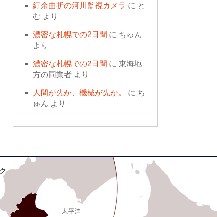
紆余曲折の河川監視カメラ
に
と
む
より
濃密な札幌での2日間
に
ちゅん
より
濃密な札幌での2日間
に
東海地
方の同業者
より
人間が先か、機械が先か。
に
ち
ゅん
より
ク