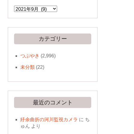
ア
ー
カ
イ
ブ
カテゴリー
つぶやき
(2,996)
未分類
(22)
最近のコメント
紆余曲折の河川監視カメラ
に
ち
ゅん
より