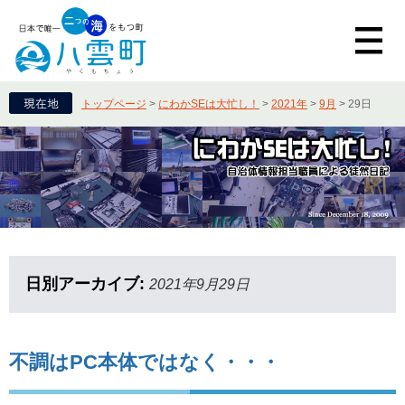
トップページ
>
にわかSEは大忙し！
>
2021年
>
9月
>
29日
日別アーカイブ:
2021年9月29日
不調はPC本体ではなく・・・