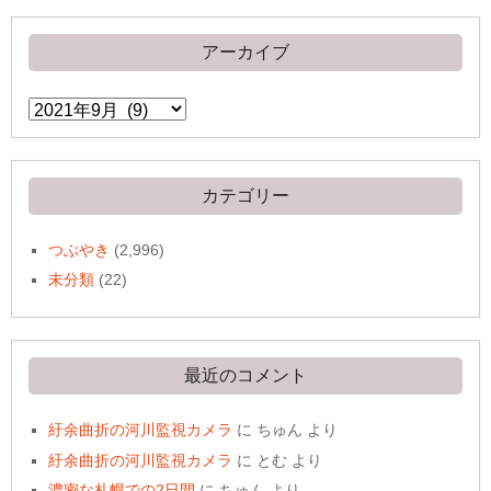
アーカイブ
ア
ー
カ
イ
ブ
カテゴリー
つぶやき
(2,996)
未分類
(22)
最近のコメント
紆余曲折の河川監視カメラ
に
ちゅん
より
紆余曲折の河川監視カメラ
に
とむ
より
濃密な札幌での2日間
に
ちゅん
より