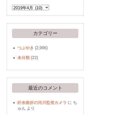
ア
ー
カ
イ
ブ
カテゴリー
つぶやき
(2,996)
未分類
(22)
最近のコメント
紆余曲折の河川監視カメラ
に
ち
ゅん
より