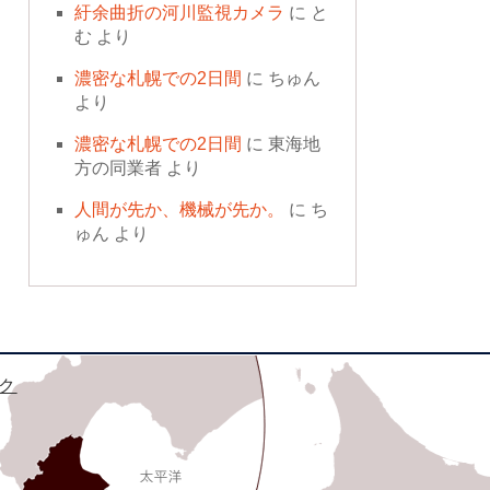
紆余曲折の河川監視カメラ
に
と
む
より
濃密な札幌での2日間
に
ちゅん
より
濃密な札幌での2日間
に
東海地
方の同業者
より
人間が先か、機械が先か。
に
ち
ゅん
より
ク