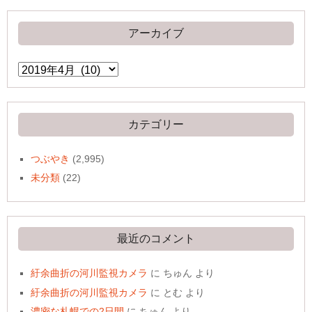
アーカイブ
ア
ー
カ
イ
ブ
カテゴリー
つぶやき
(2,995)
未分類
(22)
最近のコメント
紆余曲折の河川監視カメラ
に
ちゅん
より
紆余曲折の河川監視カメラ
に
とむ
より
濃密な札幌での2日間
に
ちゅん
より