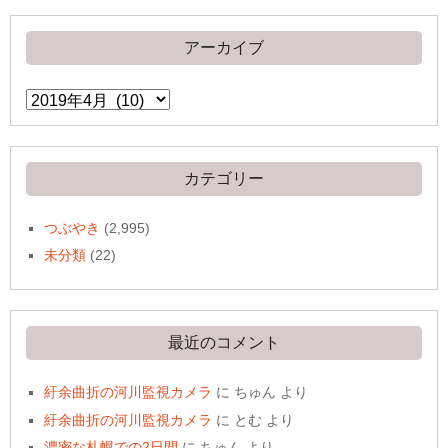
アーカイブ
ア
ー
カ
イ
ブ
カテゴリー
つぶやき
(2,995)
未分類
(22)
最近のコメント
紆余曲折の河川監視カメラ
に
ちゅん
より
紆余曲折の河川監視カメラ
に
とむ
より
濃密な札幌での2日間
に
ちゅん
より