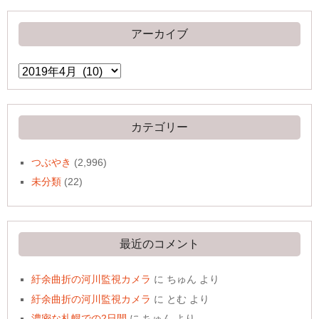
アーカイブ
ア
ー
カ
イ
ブ
カテゴリー
つぶやき
(2,996)
未分類
(22)
最近のコメント
紆余曲折の河川監視カメラ
に
ちゅん
より
紆余曲折の河川監視カメラ
に
とむ
より
濃密な札幌での2日間
に
ちゅん
より