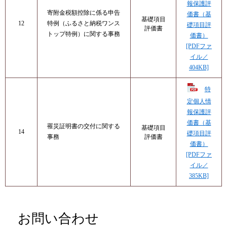
報保護評
寄附金税額控除に係る申告
価書（基
基礎項目
12
特例（ふるさと納税ワンス
礎項目評
評価書
トップ特例）に関する事務​
価書）
[PDFファ
イル／
404KB]
特
定個人情
報保護評
価書（基
罹災証明書の交付に関する
基礎項目
14
礎項目評
評価書
事務​
価書）
[PDFファ
イル／
385KB]
お問い合わせ