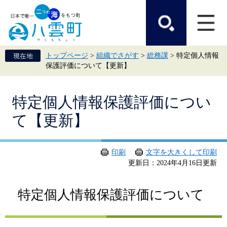
ペ
メ
ー
ニ
ジ
ュ
の
ー
先
を
頭
飛
トップページ
>
組織でさがす
>
総務課
>
特定個人情報
で
ば
保護評価について【更新】
す。
し
て
本
本
文
特定個人情報保護評価につい
文
へ
て【更新】
印刷
文字を大きくして印刷
更新日：2024年4月16日更新
特定個人情報保護評価について