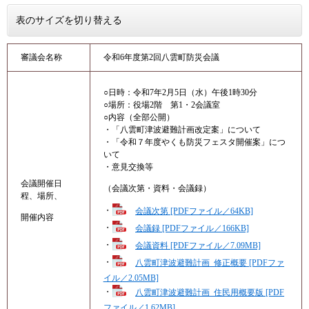
表のサイズを切り替える
審議会名称
令和6年度第2回八雲町防災会議
○日時：令和7年2月5日（水）午後1時30分
○場所：役場2階 第1・2会議室
○内容（全部公開）
・「八雲町津波避難計画改定案」について
・「令和７年度やくも防災フェスタ開催案」につ
いて
・意見交換等
会議開催日
（会議次第・資料・会議録）
程、場所、
・
会議次第 [PDFファイル／64KB]
開催内容
・
会議録 [PDFファイル／166KB]
・
会議資料 [PDFファイル／7.09MB]
・
八雲町津波避難計画_修正概要 [PDFファ
イル／2.05MB]
・
八雲町津波避難計画_住民用概要版 [PDF
ファイル／1.62MB]