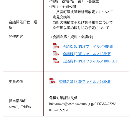
○場所：役場2階 第1・2会議室
○内容（全部公開）
・「八雲町津波避難計画改定」について
・意見交換等
会議開催日程、場
・当町の機構改革及び業務報告について
所、
・次年度以降の取り組み予定について​
開催内容
（会議次第・資料・会議録）
・
会議次第 [PDFファイル／70KB]
・
会議録 [PDFファイル／183KB]
・
会議資料 [PDFファイル／1008KB]
委員名簿 [PDFファイル／183KB]
委員名簿
危機対策課​防災係​
担当部局名
kikitaisaku@town.yakumo.lg.jp​ 0137-62-2226​/
e-mail、Tel/Fax
0137-62-2120