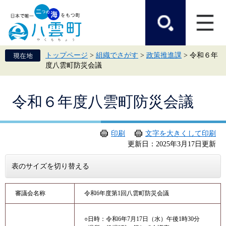
ペ
メ
ー
ニ
ジ
ュ
の
ー
先
を
頭
飛
トップページ
>
組織でさがす
>
政策推進課
>
令和６年
で
ば
度八雲町防災会議
す。
し
て
本
本
文
令和６年度八雲町防災会議
文
へ
印刷
文字を大きくして印刷
更新日：2025年3月17日更新
表のサイズを切り替える
審議会名称
令和6年度第1回八雲町防災会議
○日時：令和6年7月17日（水）午後1時30分