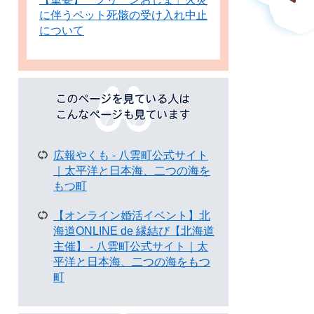
に伴うペット死骸の受け入れ中止
について
こ
の
ペ
ー
ジ
広報やくも - 八雲町公式サイト
を
｜太平洋と日本海、二つの海を
見
もつ町
て
い
【オンライン婚活イベント】北
る
海道ONLINE de 縁結び【北海道
人
主催】 - 八雲町公式サイト｜太
は
平洋と日本海、二つの海をもつ
こ
町
ん
な