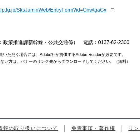
harp.lg.jp/SksJuminWeb/EntryForm?id=GnwtgaGx
策推進課新幹線・公共交通係） 電話：0137-62-2300
いただく場合には、Adobe社が提供するAdobe Readerが必要です。
をお持ちでない方は、バナーのリンク先からダウンロードしてください。（無料）
情報の取り扱いについて
免責事項・著作権
リン