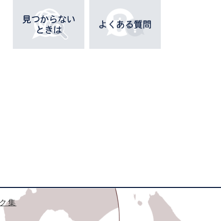
ペ
ー
ジ
も
見
て
い
ま
す
ク集