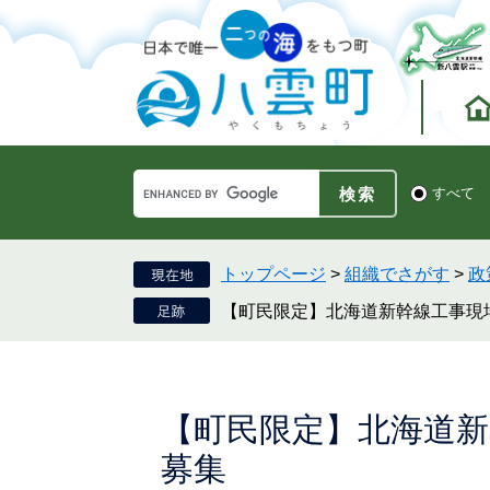
ペ
メ
ー
ニ
ジ
ュ
の
ー
先
を
頭
飛
で
ば
す。
し
Google
て
検
すべて
カ
索
本
ス
対
文
タ
象
へ
ム
トップページ
>
組織でさがす
>
政
検
【町民限定】北海道新幹線工事現
索
本
【町民限定】北海道新
文
募集