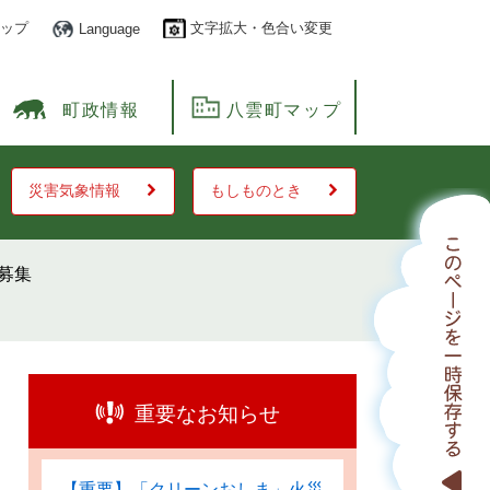
ップ
文字拡大・色合い変更
Language
町政情報
八雲町マップ
災害気象情報
もしものとき
募集
重要なお知らせ
【重要】「クリーンおしま」火災