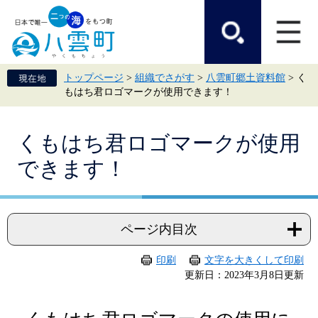
ペ
メ
ー
ニ
ジ
ュ
の
ー
先
を
頭
飛
トップページ
>
組織でさがす
>
八雲町郷土資料館
>
く
で
ば
もはち君ロゴマークが使用できます！
す。
し
て
本
本
文
くもはち君ロゴマークが使用
文
へ
できます！
ページ内目次
印刷
文字を大きくして印刷
更新日：2023年3月8日更新