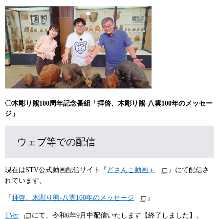
〇木彫り熊100周年記念番組「拝啓、木彫り熊-八雲100年のメッセー
ジ」​
ウェブ等での配信
現在はSTV公式動画配信サイト『
どさんこ動画＋
』にて配信さ
れています。
『
拝啓、木彫り熊-八雲100年のメッセージ
』
TVer
にて、令和6年9月中配信いたします【終了しました】。