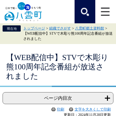
ペ
メ
ー
ニ
ジ
ュ
の
ー
先
を
頭
飛
トップページ
>
組織でさがす
>
八雲町郷土資料館
>
で
ば
【WEB配信中】STVで木彫り熊100周年記念番組が放送
す。
し
されました
て
本
文
本
へ
【WEB配信中】STVで木彫り
文
熊100周年記念番組が放送さ
れました
ページ内目次
印刷
文字を大きくして印刷
更新日：2024年11月28日更新