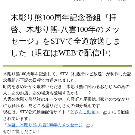
木彫り熊100周年記念番組『拝
啓、木彫り熊-八雲100年のメッ
セージ』をSTVで全道放送しま
した（現在はWEBで配信中）
木彫り熊100周年を記念して、STV（札幌テレビ放送）が制作した記
念番組が下記の日程で放送されました。
町内をきめ細かく取材いただき、木彫り熊に関わるおなじみのあの
人、あのお店、あの場所も登場するかも……？
八雲の木彫り熊発祥のルーツや、八雲町と尾張徳川家とのつながり
にも触れる、見どころ盛りだくさんの30分番組です。
現在は、STV公式動画配信サイト『
どさんこ動画＋
』にて配信
されています。
『
拝啓、木彫り熊-八雲100年のメッセージ
』
ぜひご覧ください！