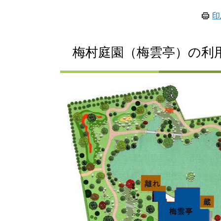
印
梅村庭園（梅雲亭）の利