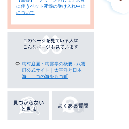
に伴うペット死骸の受け入れ中止
について
こ
の
ペ
ー
ジ
梅村庭園・梅雲亭の概要 - 八雲
を
町公式サイト｜太平洋と日本
見
海、二つの海をもつ町
て
い
る
人
は
こ
ん
な