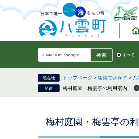
ペ
メ
ー
ニ
ジ
ュ
の
ー
先
を
頭
飛
で
ば
す。
し
Google
て
検
すべて
カ
索
本
ス
対
文
タ
象
へ
ム
トップページ
>
組織でさがす
>
八
検
梅村庭園・梅雲亭の利用案内
索
本
梅村庭園・梅雲亭の利
文