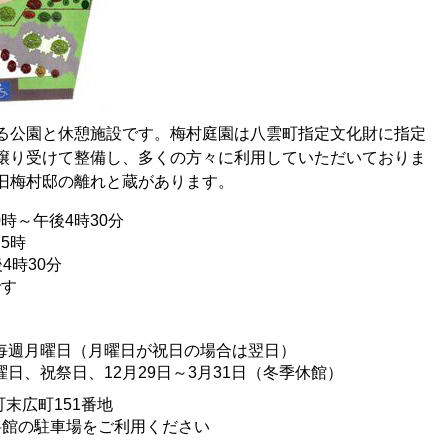
る公園と休憩施設です。梅村庭園は八雲町指定文化財に指定
譲り受けて整備し、多くの方々に利用していただいておりま
旧梅村邸の離れと蔵があります。
0時～午後4時30分
5時
4時30分
です
：毎週月曜日（月曜日が祝日の場合は翌日）
日、祝祭日、12月29日～3月31日（冬季休館）
町末広町151番地
館の駐車場をご利用ください