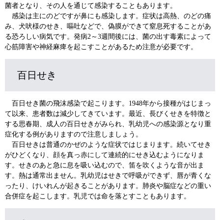
菌者となり、その人を通じて感染することもあります。
感染は主にのどですが鼻にも感染します。症状は高熱、のどの痛
み、犬吠様のせき、嘔吐などで、偽膜ができて窒息死することがあ
る恐ろしい病気です。発病2～3週間後には、菌の出す毒素によって
心筋障害や神経麻痺を起こすことがあるため注意が必要です。
百日せき
百日せき菌の飛沫感染で起こります。1948年から接種がはじまっ
て以来、患者数は減少してきています。最近、長びくせきを特徴と
する思春期、成人の百日せきがみられ、乳幼児への感染源となり重
症化する例がありますので注意しましょう。
百日せきは普通のかぜのような症状ではじまります。続いてせき
がひどくなり、顔を真っ赤にして連続的にせき込むようになりま
す。せきのあと急に息を吸い込むので、笛を吹くような音が出ま
す。熱は通常出ません。乳幼児はせきで呼吸ができず、唇が青くな
ったり、けいれんが起きることがあります。肺炎や脳症などの重い
合併症を起こします。乳児では命を落とすこともあります。