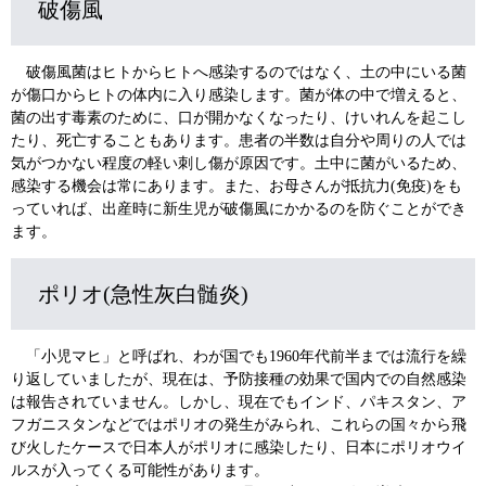
破傷風
破傷風菌はヒトからヒトへ感染するのではなく、土の中にいる菌
が傷口からヒトの体内に入り感染します。菌が体の中で増えると、
菌の出す毒素のために、口が開かなくなったり、けいれんを起こし
たり、死亡することもあります。患者の半数は自分や周りの人では
気がつかない程度の軽い刺し傷が原因です。土中に菌がいるため、
感染する機会は常にあります。また、お母さんが抵抗力(免疫)をも
っていれば、出産時に新生児が破傷風にかかるのを防ぐことができ
ます。
ポリオ(急性灰白髄炎)
「小児マヒ」と呼ばれ、わが国でも1960年代前半までは流行を繰
り返していましたが、現在は、予防接種の効果で国内での自然感染
は報告されていません。しかし、現在でもインド、パキスタン、ア
フガニスタンなどではポリオの発生がみられ、これらの国々から飛
び火したケースで日本人がポリオに感染したり、日本にポリオウイ
ルスが入ってくる可能性があります。