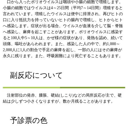
口から入ったポリオウイルスは咽頭や小腸の細胞で増殖します。
小腸の細胞ではウイルスは4～25日間（平均7～14日間）増殖すると
言われています。増殖したウイルスは便中に排泄され、再びヒトの
口に入り抵抗力を持っていないヒトの腸内で増殖し、ヒトからヒト
へ感染します。症状が出る場合、ウイルスが血液を介して脳・脊髄
へ感染し、麻痺を起こすことがあります。ポリオウイルスに感染す
ると100人中5～10人は、かぜ様の症状があり、発熱を認め、続いて
頭痛、嘔吐があらわれます。また、感染した人の中で、約1,000～
2,000人に1人の割合で手足の麻痺を起し、一部の人にはその麻痺が
永久に残ります。また、呼吸困難により死亡することもあります。
副反応について
注射部位の発赤、腫脹、硬結(しこり)などの局所反応が主で、硬
結は少しずつ小さくなりますが、数か月残ることがあります。
予診票の色