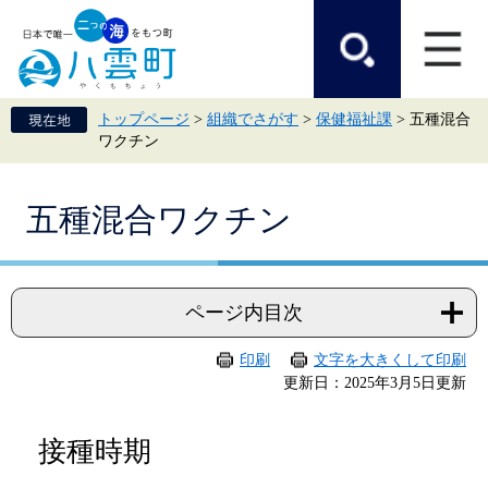
ペ
メ
ー
ニ
ジ
ュ
の
ー
先
を
頭
飛
トップページ
>
組織でさがす
>
保健福祉課
>
五種混合
で
ば
ワクチン
す。
し
て
本
本
文
五種混合ワクチン
文
へ
ページ内目次
印刷
文字を大きくして印刷
更新日：2025年3月5日更新
接種時期