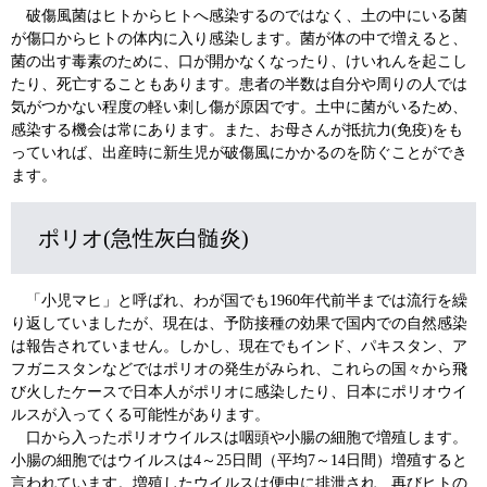
破傷風菌はヒトからヒトへ感染するのではなく、土の中にいる菌
が傷口からヒトの体内に入り感染します。菌が体の中で増えると、
菌の出す毒素のために、口が開かなくなったり、けいれんを起こし
たり、死亡することもあります。患者の半数は自分や周りの人では
気がつかない程度の軽い刺し傷が原因です。土中に菌がいるため、
感染する機会は常にあります。また、お母さんが抵抗力(免疫)をも
っていれば、出産時に新生児が破傷風にかかるのを防ぐことができ
ます。
ポリオ(急性灰白髄炎)
「小児マヒ」と呼ばれ、わが国でも1960年代前半までは流行を繰
り返していましたが、現在は、予防接種の効果で国内での自然感染
は報告されていません。しかし、現在でもインド、パキスタン、ア
フガニスタンなどではポリオの発生がみられ、これらの国々から飛
び火したケースで日本人がポリオに感染したり、日本にポリオウイ
ルスが入ってくる可能性があります。
口から入ったポリオウイルスは咽頭や小腸の細胞で増殖します。
小腸の細胞ではウイルスは4～25日間（平均7～14日間）増殖すると
言われています。増殖したウイルスは便中に排泄され、再びヒトの