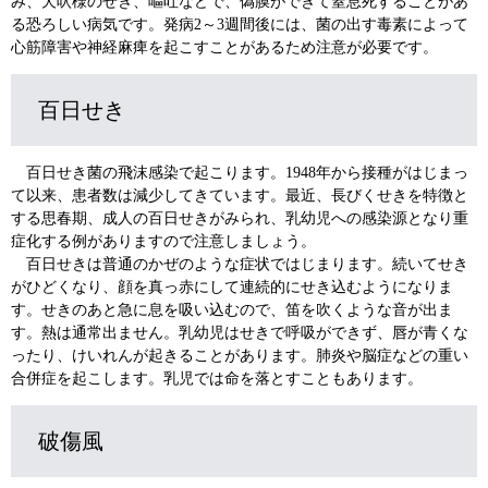
み、犬吠様のせき、嘔吐などで、偽膜ができて窒息死することがあ
る恐ろしい病気です。発病2～3週間後には、菌の出す毒素によって
心筋障害や神経麻痺を起こすことがあるため注意が必要です。
百日せき
百日せき菌の飛沫感染で起こります。1948年から接種がはじまっ
て以来、患者数は減少してきています。最近、長びくせきを特徴と
する思春期、成人の百日せきがみられ、乳幼児への感染源となり重
症化する例がありますので注意しましょう。
百日せきは普通のかぜのような症状ではじまります。続いてせき
がひどくなり、顔を真っ赤にして連続的にせき込むようになりま
す。せきのあと急に息を吸い込むので、笛を吹くような音が出ま
す。熱は通常出ません。乳幼児はせきで呼吸ができず、唇が青くな
ったり、けいれんが起きることがあります。肺炎や脳症などの重い
合併症を起こします。乳児では命を落とすこともあります。
破傷風