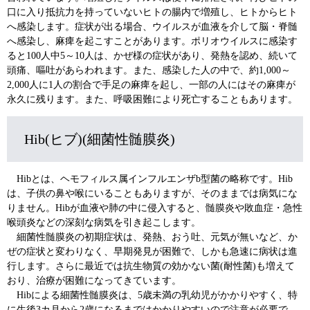
口に入り抵抗力を持っていないヒトの腸内で増殖し、ヒトからヒト
へ感染します。症状が出る場合、ウイルスが血液を介して脳・脊髄
へ感染し、麻痺を起こすことがあります。ポリオウイルスに感染す
ると100人中5～10人は、かぜ様の症状があり、発熱を認め、続いて
頭痛、嘔吐があらわれます。また、感染した人の中で、約1,000～
2,000人に1人の割合で手足の麻痺を起し、一部の人にはその麻痺が
永久に残ります。また、呼吸困難により死亡することもあります。
Hib(ヒブ)(細菌性髄膜炎)
Hibとは、ヘモフィルス属インフルエンザb型菌の略称です。Hib
は、子供の鼻や喉にいることもありますが、そのままでは病気にな
りません。Hibが血液や肺の中に侵入すると、髄膜炎や敗血症・急性
喉頭炎などの深刻な病気を引き起こします。
細菌性髄膜炎の初期症状は、発熱、おう吐、元気が無いなど、か
ぜの症状と変わりなく、早期発見が困難で、しかも急速に病状は進
行します。さらに最近では抗生物質の効かない菌(耐性菌)も増えて
おり、治療が困難になってきています。
Hibによる細菌性髄膜炎は、5歳未満の乳幼児がかかりやすく、特
に生後3カ月から2歳になるまではかかりやすいので注意が必要で