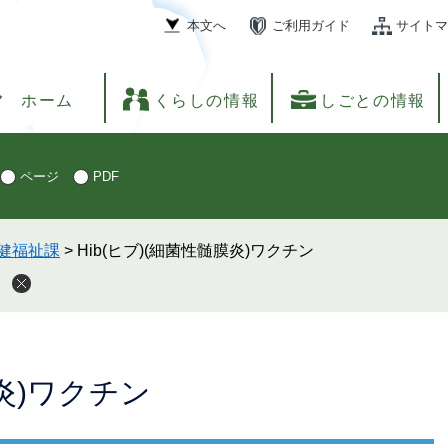
本文へ
ご利用ガイド
サイトマ
ホーム
くらしの情報
しごとの情報
ページ
PDF
健福祉課
>
Hib(ヒブ)(細菌性髄膜炎)ワクチン
膜炎)ワクチン