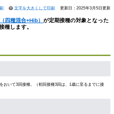
刷
文字を大きくして印刷
更新日：2025年3月5日更新
四種混合+Hib）
が定期接種の対象となった
接種します
。
隔をおいて3回接種。（初回接種3回は、1歳に至るまでに接