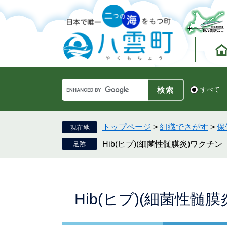
ペ
メ
ー
ニ
ジ
ュ
の
ー
先
を
頭
飛
で
ば
す。
し
Google
て
検
すべて
カ
索
本
ス
対
文
タ
象
へ
ム
トップページ
>
組織でさがす
>
保
検
Hib(ヒブ)(細菌性髄膜炎)ワクチン
索
本
Hib(ヒブ)(細菌性髄
文