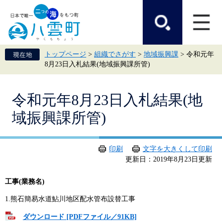
ペ
メ
ー
ニ
ジ
ュ
の
ー
先
を
頭
飛
トップページ
>
組織でさがす
>
地域振興課
>
令和元年
で
ば
8月23日入札結果(地域振興課所管)
す。
し
て
本
本
文
令和元年8月23日入札結果(地
文
へ
域振興課所管)
印刷
文字を大きくして印刷
更新日：2019年8月23日更新
工事(業務名)
1.熊石簡易水道鮎川地区配水管布設替工事
ダウンロード [PDFファイル／91KB]