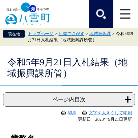
ペ
メ
ー
ニ
ジ
ュ
の
ー
先
を
頭
飛
トップページ
>
組織でさがす
>
地域振興課
>
令和5年9
で
ば
月21日入札結果（地域振興課所管）
す。
し
て
本
本
文
令和5年9月21日入札結果（地
文
へ
域振興課所管）
ページ内目次
印刷
文字を大きくして印刷
更新日：2023年9月21日更新