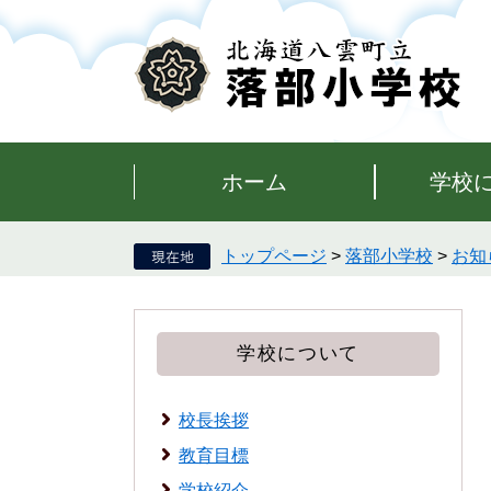
ペ
メ
ー
ニ
ジ
ュ
の
ー
先
を
頭
飛
で
ば
す。
し
ホーム
学校
て
本
文
トップページ
>
落部小学校
>
お知
へ
学校について
校長挨拶
教育目標
学校紹介