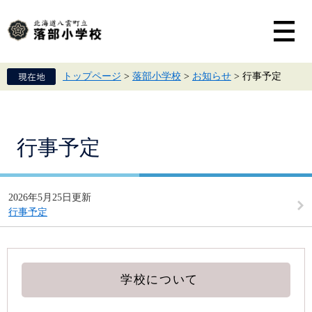
ペ
メ
ー
ニ
ジ
ュ
の
ー
先
を
頭
飛
トップページ
>
落部小学校
>
お知らせ
>
行事予定
で
ば
す。
し
て
本
文
本
行事予定
へ
文
2026年5月25日更新
行事予定
学校について