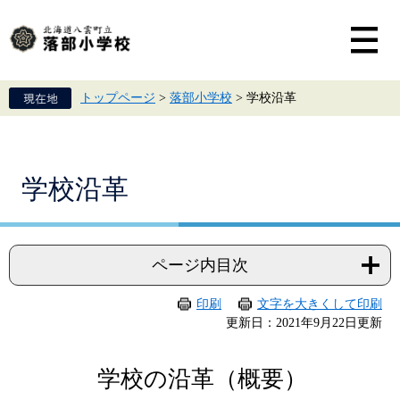
ペ
メ
ー
ニ
ジ
ュ
の
ー
先
を
頭
飛
トップページ
>
落部小学校
>
学校沿革
で
ば
す。
し
て
本
文
本
学校沿革
へ
文
ページ内目次
印刷
文字を大きくして印刷
更新日：2021年9月22日更新
学校の沿革（概要）