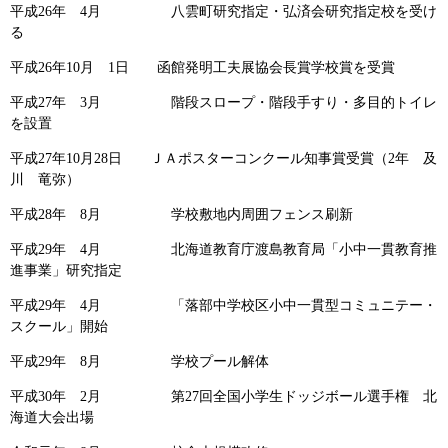
平成26年 4月 八雲町研究指定・弘済会研究指定校を受け
る
平成26年10月 1日 函館発明工夫展協会長賞学校賞を受賞
平成27年 3月 階段スロープ・階段手すり・多目的トイレ
を設置
平成27年10月28日 ＪＡポスターコンクール知事賞受賞（2年 及
川 竜弥）
平成28年 8月 学校敷地内周囲フェンス刷新
平成29年 4月 北海道教育庁渡島教育局「小中一貫教育推
進事業」研究指定
平成29年 4月 「落部中学校区小中一貫型コミュニテー・
スクール」開始
平成29年 8月 学校プール解体
平成30年 2月 第27回全国小学生ドッジボール選手権 北
海道大会出場