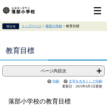
ペ
メ
ー
ニ
ジ
ュ
の
ー
先
を
頭
飛
トップページ
>
落部小学校
>
教育目標
で
ば
す。
し
て
本
文
本
教育目標
へ
文
ページ内目次
印刷
文字を大きくして印刷
更新日：2025年4月1日更新
落部小学校の教育目標