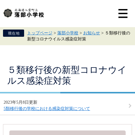
ペ
メ
ー
ニ
ジ
ュ
の
ー
先
を
頭
飛
トップページ
>
落部小学校
>
お知らせ
>
５類移行後の
で
ば
新型コロナウイルス感染症対策
す。
し
て
本
文
へ
本
５類移行後の新型コロナウイ
文
ルス感染症対策
2023年5月8日更新
5類移行後の学校における感染症対策について