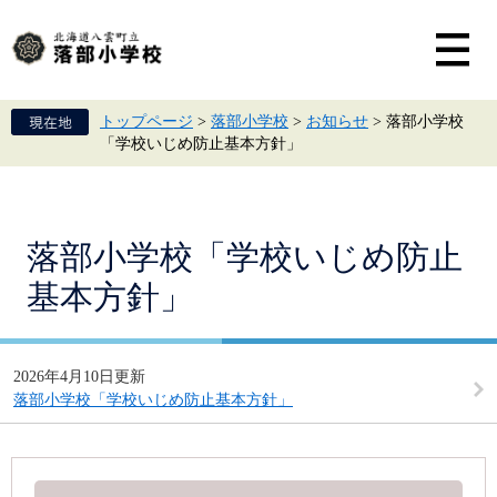
ペ
メ
ー
ニ
ジ
ュ
の
ー
先
を
頭
飛
トップページ
>
落部小学校
>
お知らせ
>
落部小学校
で
ば
「学校いじめ防止基本方針」
す。
し
て
本
文
へ
本
落部小学校「学校いじめ防止
文
基本方針」
2026年4月10日更新
落部小学校「学校いじめ防止基本方針」