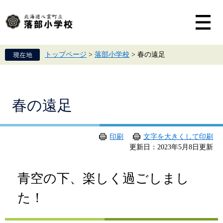
ペ
メ
ー
ニ
ジ
ュ
の
ー
先
を
頭
飛
トップページ
>
落部小学校
>
春の遠足
で
ば
す。
し
て
本
文
本
春の遠足
へ
文
印刷
文字を大きくして印刷
更新日：2023年5月8日更新
青空の下、楽しく過ごしまし
た！