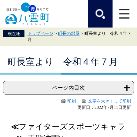
ペ
メ
ー
ニ
ジ
ュ
の
ー
先
を
頭
飛
トップページ
>
町長の部屋
>
町長室より 令和４年７
で
ば
月
す。
し
て
本
本
文
町長室より 令和４年７月
文
へ
ページ内目次
印刷
文字を大きくして印刷
更新日：2022年7月11日更新
≪
ファイターズスポーツキャラ