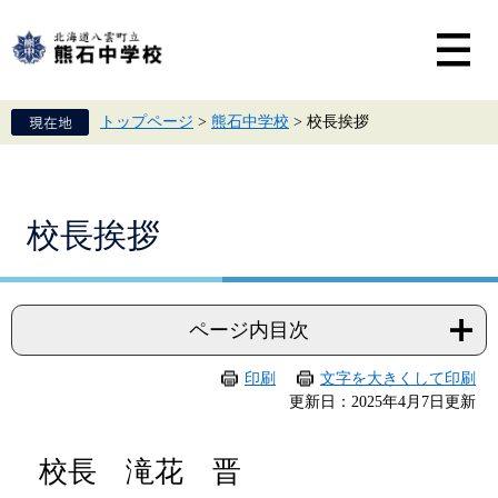
ペ
メ
ー
ニ
ジ
ュ
の
ー
先
を
頭
飛
トップページ
>
熊石中学校
>
校長挨拶
で
ば
す。
し
て
本
文
本
校長挨拶
へ
文
ページ内目次
印刷
文字を大きくして印刷
更新日：2025年4月7日更新
校長 滝花 晋