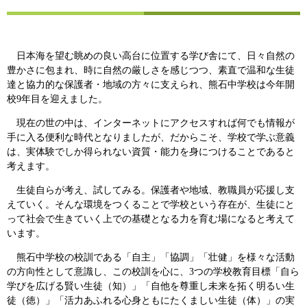
日本海を望む眺めの良い高台に位置する学び舎にて、日々自然の
豊かさに包まれ、時に自然の厳しさを感じつつ、素直で温和な生徒
達と協力的な保護者・地域の方々に支えられ、熊石中学校は今年開
校9年目を迎えました。
現在の世の中は、インターネットにアクセスすれば何でも情報が
手に入る便利な時代となりましたが、だからこそ、学校で学ぶ意義
は、実体験でしか得られない資質・能力を身につけることであると
考えます。
生徒自らが考え、試してみる。保護者や地域、教職員が応援し支
えていく。そんな環境をつくることで学校という存在が、生徒にと
って社会で生きていく上での基礎となる力を育む場になると考えて
います。
熊石中学校の校訓である「自主」「協調」「壮健」を様々な活動
の方向性として意識し、この校訓を心に、3つの学校教育目標「自ら
学びを広げる賢い生徒（知）」「自他を尊重し未来を拓く明るい生
徒（徳）」「活力あふれる心身ともにたくましい生徒（体）」の実