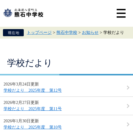
ペ
メ
ー
ニ
ジ
ュ
の
ー
先
を
頭
飛
トップページ
>
熊石中学校
>
お知らせ
>
学校だより
で
ば
す。
し
て
本
文
本
学校だより
へ
文
2026年3月24日更新
学校だより 2025年度 第12号
2026年2月27日更新
学校だより 2025年度 第11号
2026年1月30日更新
学校だより 2025年度 第10号