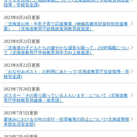
Ｓｎｓを活用した相談事業について(北海道教育庁学校教育局生徒
指導・学校安全課)
2023年8月24日更新
「北海道お米・牛乳子育て応援事業（物価高騰等対策特別支援事
業）」（北海道教育庁総務政策局教育政策課）
2023年8月22日更新
「北海道の子どもたちの健やかな成長を願って」のHP掲載につい
て（北海道教育庁学校教育局学力向上推進課）
2023年8月22日更新
「おなやみポスト」の利用にあたって(北海道教育庁生徒指導・学
校安全課)
2023年7月28日更新
ポスター「その香り困っている人もいます」について（北海道教
育庁学校教育局健康・体育課）
2023年7月5日更新
夏休みにおける少年の非行・犯罪被害の防止について(北海道警察
本部生活安全部)
2023年7月4日更新