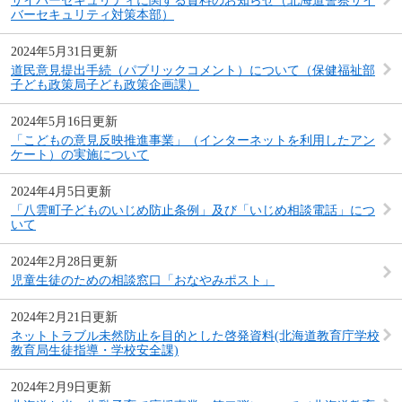
サイバーセキュリティに関する資料のお知らせ（北海道警察サイ
バーセキュリティ対策本部）
2024年5月31日更新
道民意見提出手続（パブリックコメント）について（保健福祉部
子ども政策局子ども政策企画課）
2024年5月16日更新
「こどもの意見反映推進事業」（インターネットを利用したアン
ケート）の実施について
2024年4月5日更新
「八雲町子どものいじめ防止条例」及び「いじめ相談電話」につ
いて
2024年2月28日更新
児童生徒のための相談窓口「おなやみポスト」
2024年2月21日更新
ネットトラブル未然防止を目的とした啓発資料(北海道教育庁学校
教育局生徒指導・学校安全課)
2024年2月9日更新