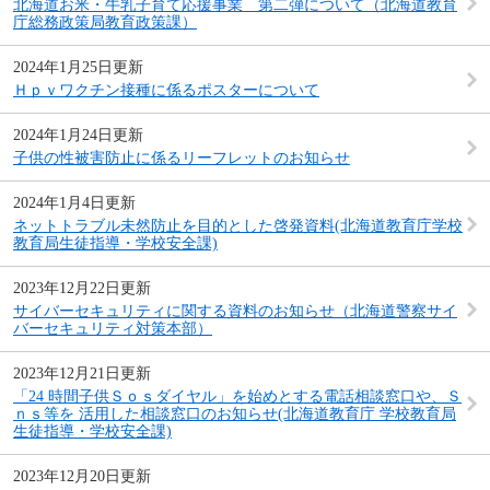
北海道お米・牛乳子育て応援事業 第二弾について（北海道教育
庁総務政策局教育政策課）
2024年1月25日更新
Ｈｐｖワクチン接種に係るポスターについて
2024年1月24日更新
子供の性被害防止に係るリーフレットのお知らせ
2024年1月4日更新
ネットトラブル未然防止を目的とした啓発資料(北海道教育庁学校
教育局生徒指導・学校安全課)
2023年12月22日更新
サイバーセキュリティに関する資料のお知らせ（北海道警察サイ
バーセキュリティ対策本部）
2023年12月21日更新
「24 時間子供Ｓｏｓダイヤル」を始めとする電話相談窓口や、Ｓ
ｎｓ等を 活用した相談窓口のお知らせ(北海道教育庁 学校教育局
生徒指導・学校安全課)
2023年12月20日更新