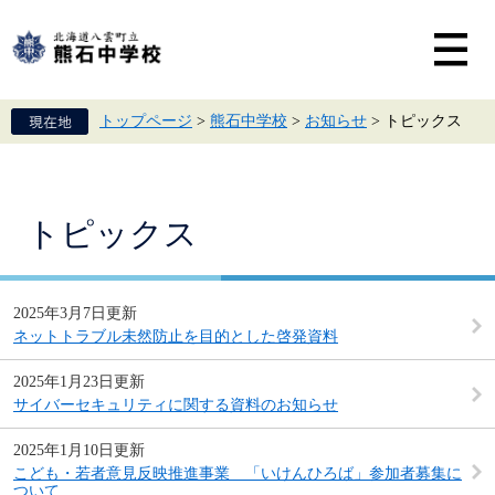
ペ
メ
ー
ニ
ジ
ュ
の
ー
先
を
頭
飛
トップページ
>
熊石中学校
>
お知らせ
>
トピックス
で
ば
す。
し
て
本
文
本
トピックス
へ
文
2025年3月7日更新
ネットトラブル未然防止を目的とした啓発資料
2025年1月23日更新
サイバーセキュリティに関する資料のお知らせ
2025年1月10日更新
こども・若者意見反映推進事業 「いけんひろば」参加者募集に
ついて