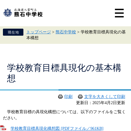
ペ
メ
ー
ニ
ジ
ュ
の
ー
先
を
頭
飛
トップページ
>
熊石中学校
>
学校教育目標具現化の基
で
ば
本構想
す。
し
て
本
文
へ
本
学校教育目標具現化の基本構
文
想
印刷
文字を大きくして印刷
更新日：2025年4月2日更新
学校教育目標の具現化構想については、以下のファイルをご覧く
ださい。
学校教育目標具現化構想図 [PDFファイル／961KB]