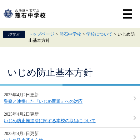
ペ
メ
ー
ニ
ジ
ュ
の
ー
先
を
頭
飛
トップページ
>
熊石中学校
>
学校について
>
いじめ防
で
ば
止基本方針
す。
し
て
本
文
へ
本
いじめ防止基本方針
文
2025年4月2日更新
警察と連携した『いじめ問題』への対応
2025年4月2日更新
いじめ防止推進法に関する本校の取組について
2025年4月2日更新