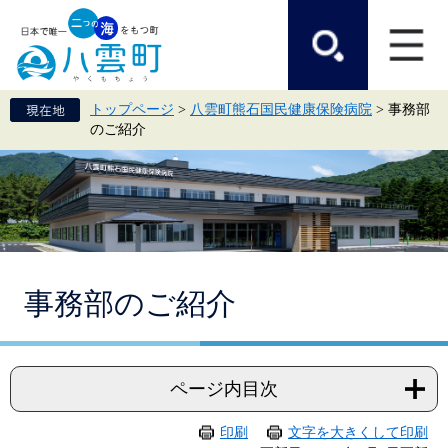
ペ
メ
ー
ニ
ジ
ュ
の
ー
先
を
頭
飛
トップページ
>
八雲町熊石国民健康保険病院
>
事務部
で
ば
のご紹介
す。
し
て
本
文
へ
本
事務部のご紹介
文
ページ内目次
印刷
文字を大きくして印刷