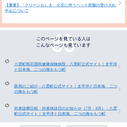
【重要】「クリーンおしま」火災に伴うペット死骸の受け入れ
中止について
こ
の
ペ
ー
ジ
八雲町熊石国民健康保険病院 - 八雲町公式サイト｜太平洋
を
と日本海、二つの海をもつ町
見
て
い
医局のご紹介 - 八雲町公式サイト｜太平洋と日本海、二つ
る
の海をもつ町
人
は
こ
外来診療日程・外来休診日のお知らせ（7月・8月） - 八雲
ん
町公式サイト｜太平洋と日本海、二つの海をもつ町
な
ペ