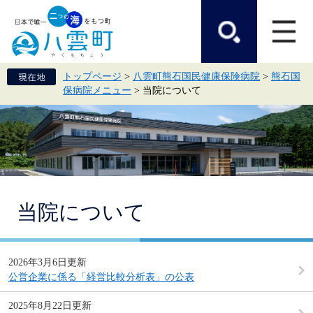
ペ
メ
ー
ニ
ジ
ュ
の
ー
先
を
頭
飛
トップページ
>
八雲町熊石国民健康保険病院
>
熊石国
で
ば
保病院メニュー
>
当院について
す。
し
て
本
文
へ
本
当院について
文
2026年3月6日更新
公営企業に係る「経営比較分析表」の公表
2025年8月22日更新