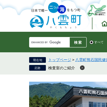
ペ
メ
ー
ニ
ジ
ュ
の
ー
先
を
頭
飛
で
ば
す。
し
Google
て
検
すべて
カ
索
本
ス
対
文
タ
象
へ
ム
トップページ
>
八雲町熊石国民健
検
検査室のご紹介
索