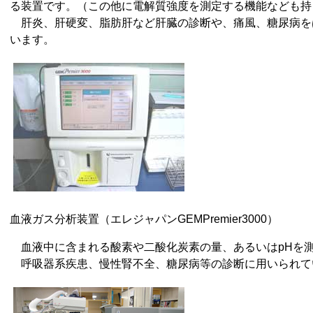
る装置です。（この他に電解質強度を測定する機能なども持
肝炎、肝硬変、脂肪肝など肝臓の診断や、痛風、糖尿病を
います。
血液ガス分析装置（エレジャパンGEMPremier3000）
血液中に含まれる酸素や二酸化炭素の量、あるいはpHを
呼吸器系疾患、慢性腎不全、糖尿病等の診断に用いられて