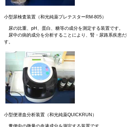
小型尿検査装置（和光純薬プレテスターRM-805）
尿の比重、pH、蛋白、糖等の成分を測定する装置です。
尿中の病的成分を分析することにより、腎・尿路系疾患だ
す。
小型便潜血分析装置（和光純薬QUICKRUN）
糞便中の微量の血液成分を測定する装置です。