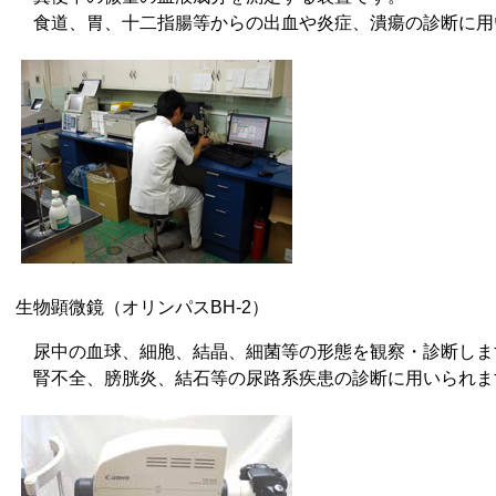
食道、胃、十二指腸等からの出血や炎症、潰瘍の診断に用
生物顕微鏡（オリンパスBH-2）
尿中の血球、細胞、結晶、細菌等の形態を観察・診断しま
腎不全、膀胱炎、結石等の尿路系疾患の診断に用いられま