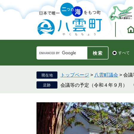
ペ
メ
ー
ニ
ジ
ュ
の
ー
先
を
頭
飛
で
ば
す。
し
Google
て
検
すべて
カ
索
本
ス
対
文
タ
象
へ
ム
トップページ
>
八雲町議会
>
会議
検
会議等の予定（令和４年９月）
索