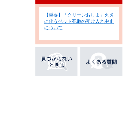
【重要】「クリーンおしま」火災
に伴うペット死骸の受け入れ中止
について