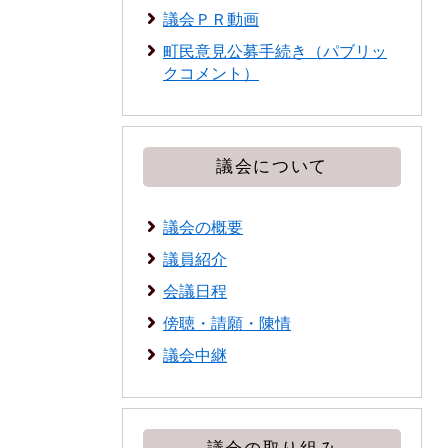
議会ＰＲ動画
町民意見公募手続き（パブリッ
クコメント）
議会について
議会の概要
議員紹介
会議日程
傍聴・請願・陳情
議会中継