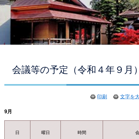
本
会議等の予定（令和４年９月
文
印刷
文字を
9月
曜日
日
時間