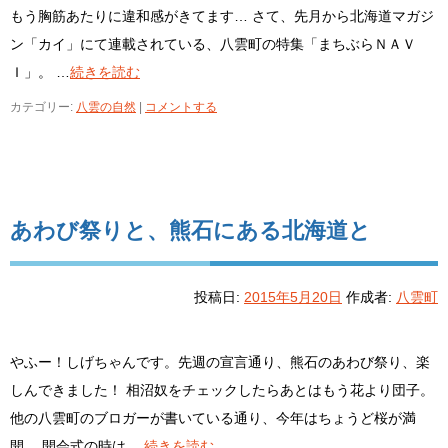
もう胸筋あたりに違和感がきてます… さて、先月から北海道マガジ
ン「カイ」にて連載されている、八雲町の特集「まちぶらＮＡＶ
Ｉ」。 …
続きを読む
カテゴリー:
八雲の自然
|
コメントする
あわび祭りと、熊石にある北海道と
投稿日:
2015年5月20日
作成者:
八雲町
やふー！しげちゃんです。先週の宣言通り、熊石のあわび祭り、楽
しんできました！ 相沼奴をチェックしたらあとはもう花より団子。
他の八雲町のブロガーが書いている通り、今年はちょうど桜が満
開。 開会式の時は …
続きを読む