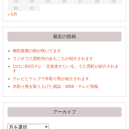
23
24
25
26
27
28
29
30
31
« 5月
最近の投稿
梅村庭園の桜が咲いてます
ラジオで八雲町内のあちこちが紹介されます
11/1にBS日テレ「北海道すたいる」で八雲町が紹介されま
す
テレビとウェブで木彫り熊が紹介されます
木彫り熊を取り上げた雑誌・WEB・テレビ情報
アーカイブ
ア