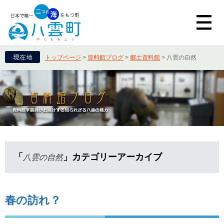
トップページ
>
資料館ブログ
>
郷土資料館
>
八雲の自然
「
」カテゴリーアーカイブ
八雲の自然
春の訪れ？