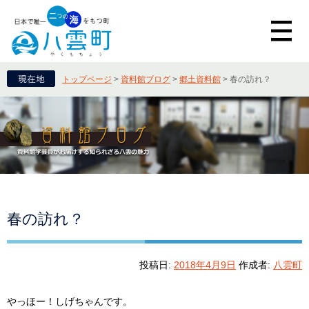
トップページ
>
資料館ブログ
>
郷土資料館
>
春の訪れ？
春の訪れ？
投稿日:
2018年4月9日
作成者:
八雲町
やっほー！しげちゃんです。