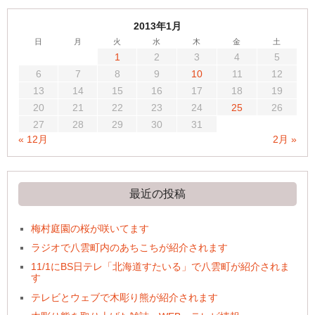
2013年1月
日
月
火
水
木
金
土
1
2
3
4
5
6
7
8
9
10
11
12
13
14
15
16
17
18
19
20
21
22
23
24
25
26
27
28
29
30
31
« 12月
2月 »
最近の投稿
梅村庭園の桜が咲いてます
ラジオで八雲町内のあちこちが紹介されます
11/1にBS日テレ「北海道すたいる」で八雲町が紹介されま
す
テレビとウェブで木彫り熊が紹介されます