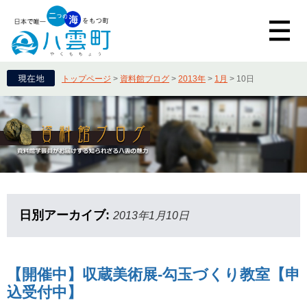
トップページ
>
資料館ブログ
>
2013年
>
1月
>
10日
日別アーカイブ:
2013年1月10日
【開催中】収蔵美術展-勾玉づくり教室【申
込受付中】