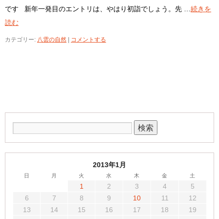
です 新年一発目のエントリは、やはり初詣でしょう。先 …
続きを
読む
カテゴリー:
八雲の自然
|
コメントする
2013年1月
日
月
火
水
木
金
土
1
2
3
4
5
6
7
8
9
10
11
12
13
14
15
16
17
18
19