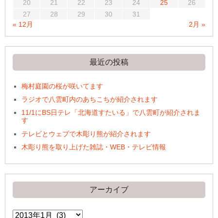
20
21
22
23
24
25
26
27
28
29
30
31
« 12月
2月 »
最近の投稿
梅村庭園の桜が咲いてます
ラジオで八雲町内のあちこちが紹介されます
11/1にBS日テレ「北海道すたいる」で八雲町が紹介されま
す
テレビとウェブで木彫り熊が紹介されます
木彫り熊を取り上げた雑誌・WEB・テレビ情報
アーカイブ
ア