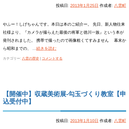
投稿日:
2013年1月25日
作成者:
八雲町
やふー！しげちゃんです。本日は本のご紹介ー。 先日、新人物往来
社様より、『カメラが撮らえた最後の将軍と徳川一族』という本が
発刊されました。 携帯で撮ったので画像粗くてすみません 幕末か
ら昭和までの、 …
続きを読む
カテゴリー:
八雲の歴史
|
コメントする
【開催中】収蔵美術展-勾玉づくり教室【申
込受付中】
投稿日:
2013年1月10日
作成者:
八雲町