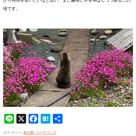
かり時間を使いたいなと思い、また趣味に手を伸ばしつつあるこの
頃です。
Line
X
Facebook
Hatena
共
有
カテゴリー:
未分類
パーマリンク