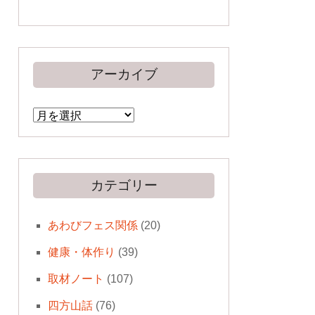
アーカイブ
ア
ー
カ
イ
ブ
カテゴリー
あわびフェス関係
(20)
健康・体作り
(39)
取材ノート
(107)
四方山話
(76)