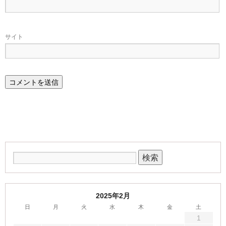
サイト
2025年2月
日
月
火
水
木
金
土
1