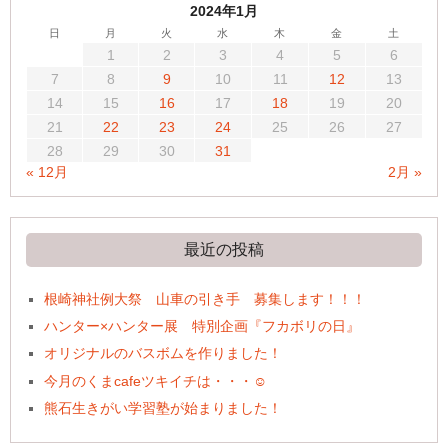
2024年1月
日
月
火
水
木
金
土
1
2
3
4
5
6
7
8
9
10
11
12
13
14
15
16
17
18
19
20
21
22
23
24
25
26
27
28
29
30
31
« 12月
2月 »
最近の投稿
根崎神社例大祭 山車の引き手 募集します！！！
ハンター×ハンター展 特別企画『フカボリの日』
オリジナルのバスボムを作りました！
今月のくまcafeツキイチは・・・☺
熊石生きがい学習塾が始まりました！