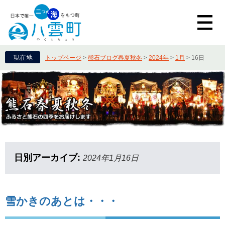
トップページ
>
熊石ブログ春夏秋冬
>
2024年
>
1月
>
16日
日別アーカイブ:
2024年1月16日
雪かきのあとは・・・