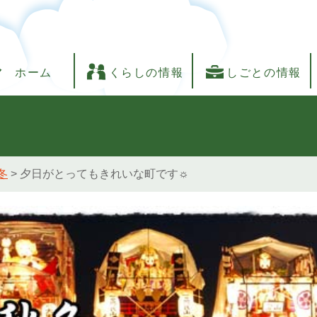
ホーム
くらしの情報
しごとの情報
冬
>
夕日がとってもきれいな町です☼