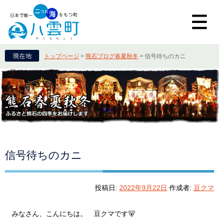
トップページ
>
熊石ブログ春夏秋冬
>
信号待ちのカニ
信号待ちのカニ
投稿日:
2022年9月22日
作成者:
豆クマ
みなさん、こんにちは。 豆クマです🐻