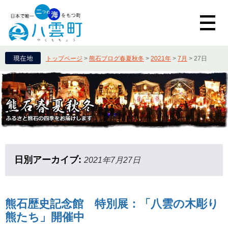
トップページ
>
熊石ブログ春夏秋冬
>
2021年
>
7月
>
27日
日別アーカイブ:
2021年7月27日
熊石歴史記念館 特別展：「八雲の木彫り
熊たち」開催中