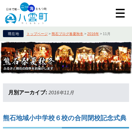
トップページ
>
熊石ブログ春夏秋冬
>
2016年
>
11月
月別アーカイブ:
2016年11月
熊石地域小中学校６校の合同閉校記念式典