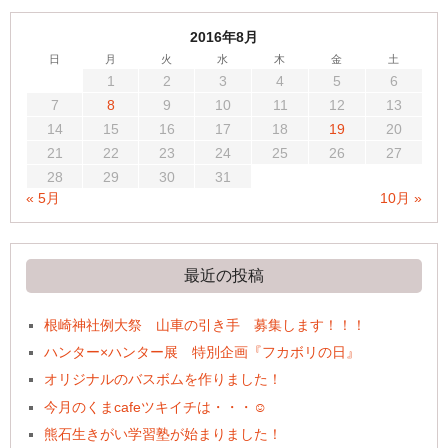
2016年8月
日
月
火
水
木
金
土
1
2
3
4
5
6
7
8
9
10
11
12
13
14
15
16
17
18
19
20
21
22
23
24
25
26
27
28
29
30
31
« 5月
10月 »
最近の投稿
根崎神社例大祭 山車の引き手 募集します！！！
ハンター×ハンター展 特別企画『フカボリの日』
オリジナルのバスボムを作りました！
今月のくまcafeツキイチは・・・☺
熊石生きがい学習塾が始まりました！