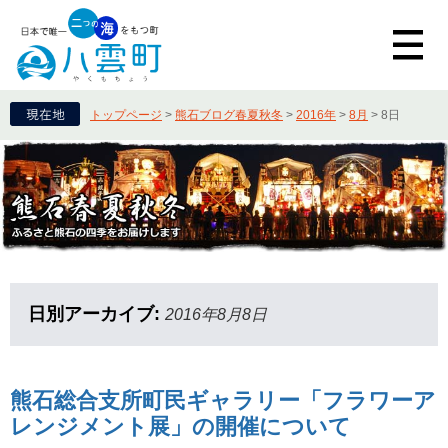
トップページ
>
熊石ブログ春夏秋冬
>
2016年
>
8月
>
8日
日別アーカイブ:
2016年8月8日
熊石総合支所町民ギャラリー「フラワーア
レンジメント展」の開催について