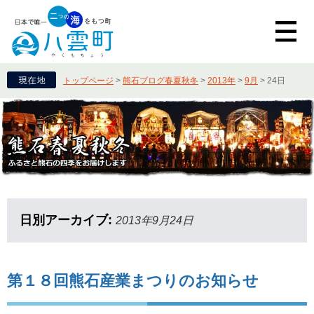
トップページ
>
熊石ブログ春夏秋冬
>
2013年
>
9月
>
24日
日別アーカイブ:
2013年9月24日
第１８回熊石産業まつりのお知らせ