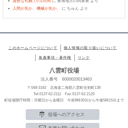
濃密な札幌での2日間
に
東海地方の同業者
より
人間が先か、機械が先か。
に
ちゅん
より
このホームページについて
個人情報の取り扱いについて
免責事項・著作権
リンク
八雲町役場
法人番号 6000020013463
〒049-3192 北海道二海郡八雲町住初町138
Tel:0137-62-2111 Fax:0137-62-2120
町役場開庁時間：月曜日から金曜日 午前8時30分から午後5時15分まで
役場へのアクセス