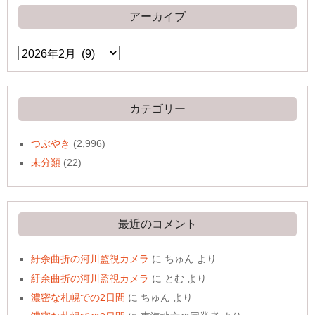
アーカイブ
ア
ー
カ
イ
ブ
カテゴリー
つぶやき
(2,996)
未分類
(22)
最近のコメント
紆余曲折の河川監視カメラ
に
ちゅん
より
紆余曲折の河川監視カメラ
に
とむ
より
濃密な札幌での2日間
に
ちゅん
より