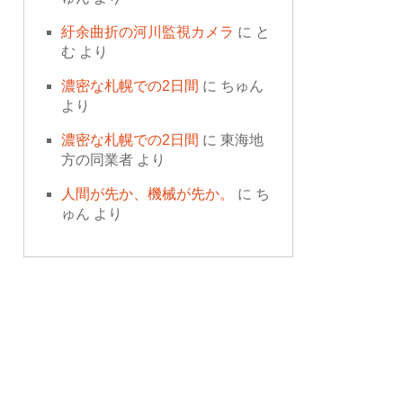
紆余曲折の河川監視カメラ
に
と
む
より
濃密な札幌での2日間
に
ちゅん
より
濃密な札幌での2日間
に
東海地
方の同業者
より
人間が先か、機械が先か。
に
ち
ゅん
より