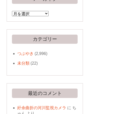
ア
ー
カ
イ
ブ
カテゴリー
つぶやき
(2,996)
未分類
(22)
最近のコメント
紆余曲折の河川監視カメラ
に
ち
ゅん
より